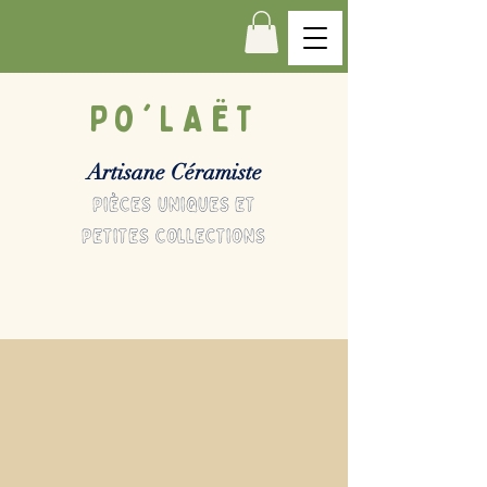
Po'LAËT
Artisane Céramiste
pièces uniques et
petites collections