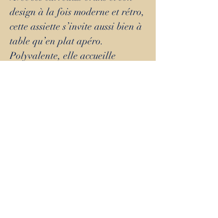
design à la fois moderne et rétro,
cette assiette s’invite aussi bien à
table qu’en plat apéro.
Polyvalente, elle accueille
tartines, tapas ou autres
gourmandises, pour des moments
conviviaux et stylés. Et comme
une signature discrète, sa petite
étoile rappelle le savoir-faire de
Po'Laët, pour un détail qui
change tout. L’essentiel, c’est le
partage.
DIAMETRE : 25.5cm