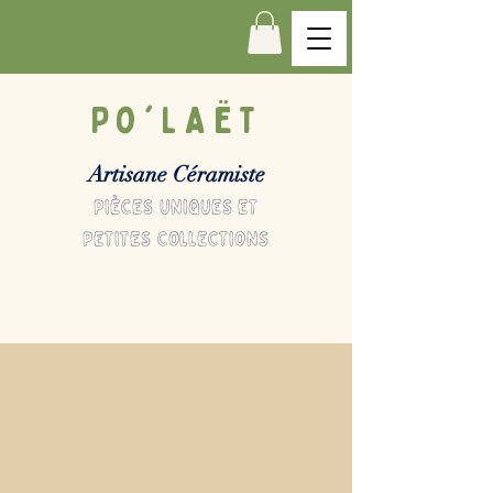
Po'LAËT
Artisane Céramiste
pièces uniques et
petites collections