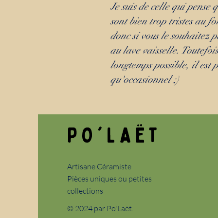
Je suis de celle qui pense 
sont bien trop tristes au f
donc si vous le souhaitez p
au lave vaisselle. Toutefois
longtemps possible, il est 
qu'occasionnel ;)
PO'LAËT
Artisane Céramiste
Pièces uniques ou petites
collections
© 2024 par Po'Laët.