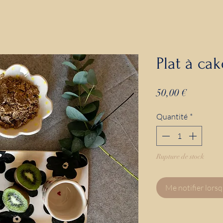
Plat à cak
Prix
50,00 €
Quantité
*
Rupture de stock
Me notifier lorsq