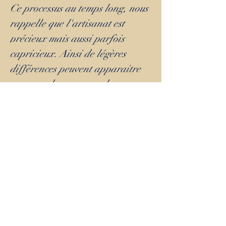
Ce processus au temps long, nous
rappelle que l'artisanat est
précieux mais aussi parfois
capricieux. Ainsi de légères
différences peuvent apparaitre
au cours du processus de
création. C'est ce qui lui confère
son caractère unique, comme
vous ;)
Petits conseils de céramiste :
Je suis de celle qui pense que les
verres en cristal de Mamie, sont
bien trop tristes au fond du