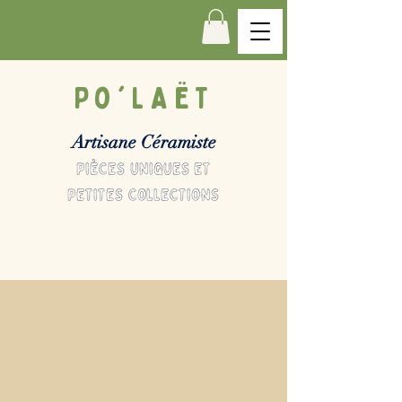
Po'LAËT
Artisane Céramiste
pièces uniques et
petites collections