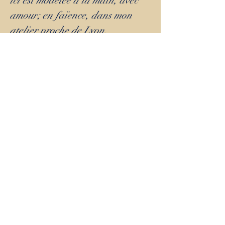
ici est modelée à la main, avec
amour; en faïence, dans mon
atelier proche de Lyon.
Elle est ensuite cuite une
première fois, poncée, et
émaillée de manière alimentaire
pour sa deuxième cuisson aux
environs de 1000 degrés pendant
une bonne vingtaine d'heures.
Ce processus au temps long, nous
rappelle que l'artisanat est
précieux mais aussi parfois
capricieux. Ainsi de légères
différences peuvent apparaitre
au cours du processus de