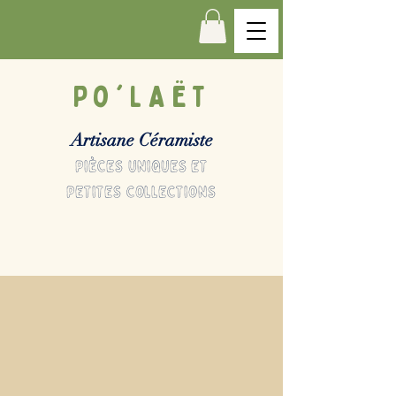
Po'LAËT
Artisane Céramiste
pièces uniques et
petites collections