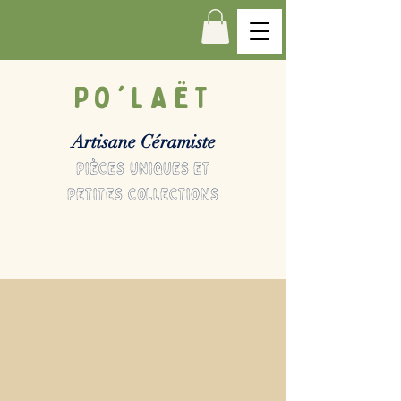
Po'LAËT
Artisane Céramiste
pièces uniques et
petites collections