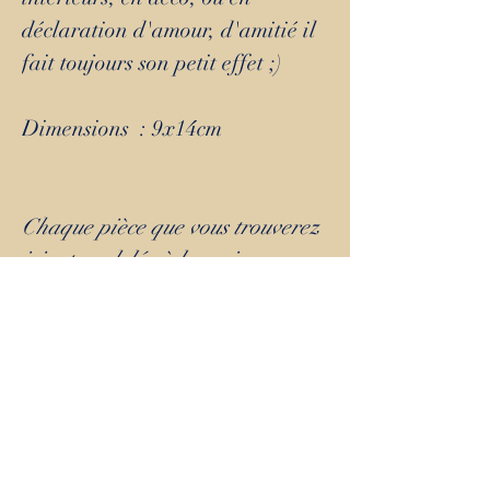
déclaration d'amour, d'amitié il
fait toujours son petit effet ;)
Dimensions : 9x14cm
Chaque pièce que vous trouverez
ici est modelée à la main, avec
amour; en faïence, dans mon
atelier proche de Lyon.
Elle est ensuite cuite une
première fois, poncée, et
émaillée de manière alimentaire
pour sa deuxième cuisson aux
environs de 1000 degrés pendant