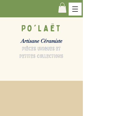
Po'LAËT
Artisane Céramiste
pièces uniques et
petites collections