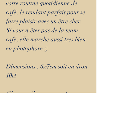
votre routine quotidienne de
café, le rendant parfait pour se
faire plaisir avec un être cher.
Si vous n'êtes pas de la team
café, elle marche aussi tres bien
en photophore ;)
Dimensions : 6x7cm soit environ
10cl
Chaque pièce que vous trouverez
ici est modelée à la main, avec
amour; en faïence, dans mon
atelier proche de Lyon.
Elle est ensuite cuite une