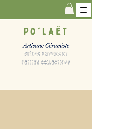
Po'LAËT
Artisane Céramiste
pièces uniques et
petites collections